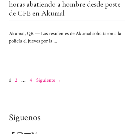
horas abatiendo a hombre desde poste
de CFE en Akumal
Akumal, QR — Los residentes de Akumal solicitaron a la
policía el jueves por la ...
Página
Página
Página
1
2
…
4
Siguiente
→
Síguenos