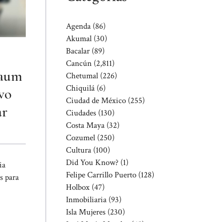
Agenda
(86)
Akumal
(30)
Bacalar
(89)
Cancún
(2,811)
baum
Chetumal
(226)
Chiquilá
(6)
ivo
Ciudad de México
(255)
ar
Ciudades
(130)
Costa Maya
(32)
s
Cozumel
(250)
Cultura
(100)
Did You Know?
(1)
ia
Felipe Carrillo Puerto
(128)
s para
Holbox
(47)
Inmobiliaria
(93)
Isla Mujeres
(230)