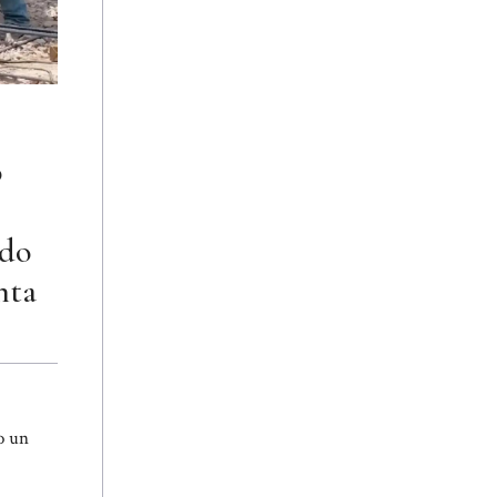
o
ado
nta
o un