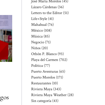
José María Morelos
(45)
Lázaro Cárdenas
(36)
Letters to the Editor
(51)
Life+Style
(41)
Mahahual
(76)
México
(108)
Música
(85)
Negocio
(71)
Niños
(20)
Othón P. Blanco
(93)
Playa del Carmen
(702)
Política
(77)
Puerto Aventuras
(65)
Puerto Morelos
(171)
Restaurantes
(10)
Riviera Maya
(343)
Riviera Maya Weather
(28)
sgos
Sin categoría
(43)