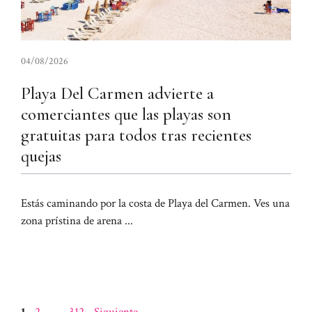
04/08/2026
Playa Del Carmen advierte a
comerciantes que las playas son
gratuitas para todos tras recientes
quejas
Estás caminando por la costa de Playa del Carmen. Ves una
zona prístina de arena ...
Página
Página
Página
1
2
…
312
Siguiente
→