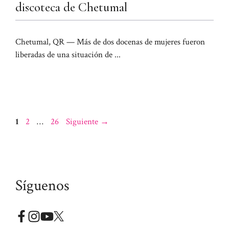
discoteca de Chetumal
Chetumal, QR — Más de dos docenas de mujeres fueron
liberadas de una situación de ...
Página
Página
Página
1
2
…
26
Siguiente
→
Síguenos