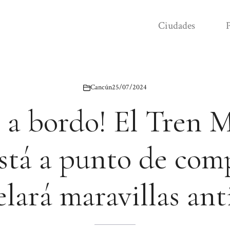
Ciudades
P
Cancún
25/07/2024
 a bordo! El Tren 
stá a punto de comp
elará maravillas ant