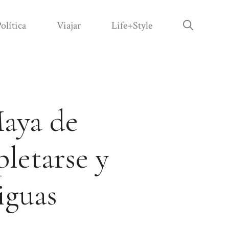
olítica
Viajar
Life+Style
Maya de
letarse y
iguas