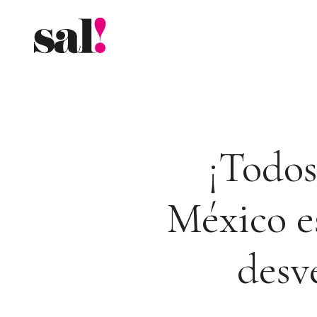
Saltar
al
contenido
¡Todos
México e
desv