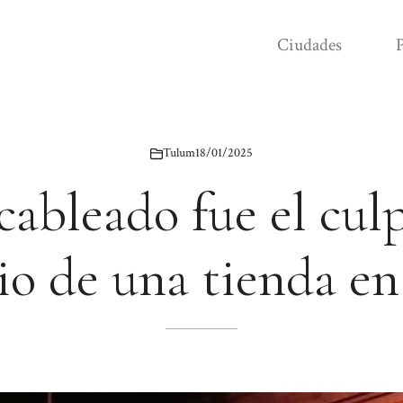
Ciudades
P
Tulum
18/01/2025
ableado fue el cul
io de una tienda e