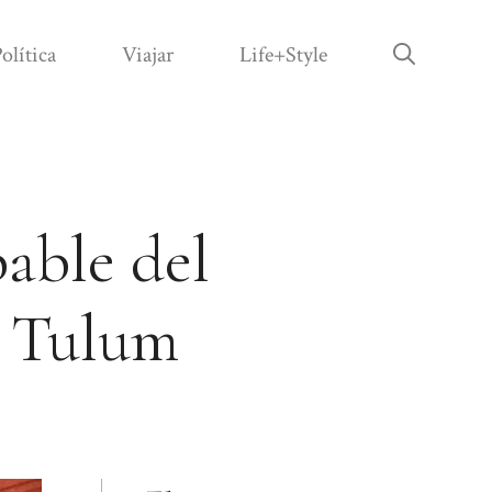
olítica
Viajar
Life+Style
pable del
n Tulum