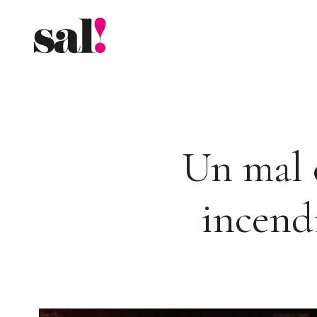
Saltar
al
contenido
Un mal c
incend