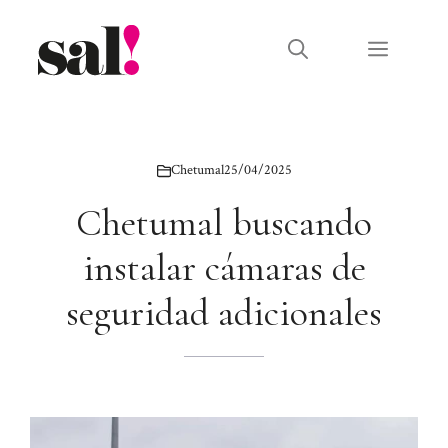
Saltar
al
Menú
contenido
Chetumal
25/04/2025
Chetumal buscando
instalar cámaras de
seguridad adicionales