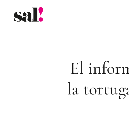
Saltar
al
contenido
El inform
la tortug