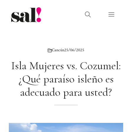
Saltar
al
Menú
contenido
Cancún
25/06/2025
Isla Mujeres vs. Cozumel:
¿Qué paraíso isleño es
adecuado para usted?