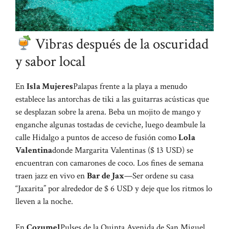
Vibras después de la oscuridad
y sabor local
En
Isla Mujeres
Palapas frente a la playa a menudo
establece las antorchas de tiki a las guitarras acústicas que
se desplazan sobre la arena. Beba un mojito de mango y
enganche algunas tostadas de ceviche, luego deambule la
calle Hidalgo a puntos de acceso de fusión como
Lola
Valentina
donde Margarita Valentinas ($ 13 USD) se
encuentran con camarones de coco. Los fines de semana
traen jazz en vivo en
Bar de Jax
—Ser ordene su casa
“Jaxarita” por alrededor de $ 6 USD y deje que los ritmos lo
lleven a la noche.
En
Cozumel
Pulses de la Quinta Avenida de San Miguel