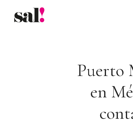
Saltar
al
contenido
Puerto 
en Méx
cont