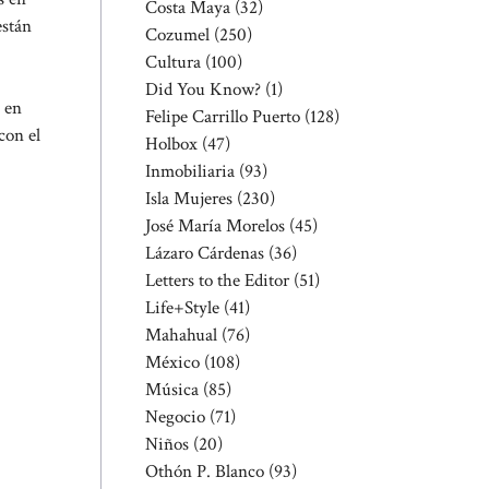
Costa Maya
(32)
están
Cozumel
(250)
Cultura
(100)
Did You Know?
(1)
 en
Felipe Carrillo Puerto
(128)
con el
Holbox
(47)
Inmobiliaria
(93)
Isla Mujeres
(230)
José María Morelos
(45)
Lázaro Cárdenas
(36)
Letters to the Editor
(51)
Life+Style
(41)
Mahahual
(76)
México
(108)
Música
(85)
Negocio
(71)
Niños
(20)
Othón P. Blanco
(93)