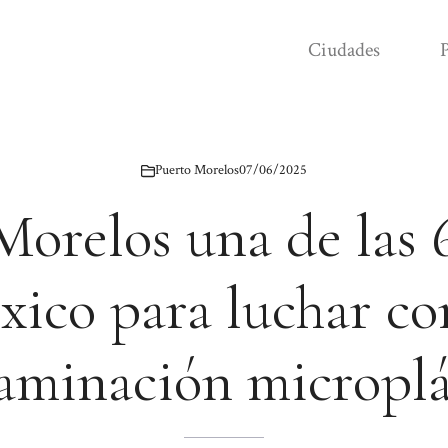
Ciudades
P
Puerto Morelos
07/06/2025
Morelos una de las 6
ico para luchar co
aminación microplá