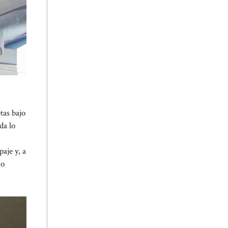
tas bajo
da lo
aje y, a
no