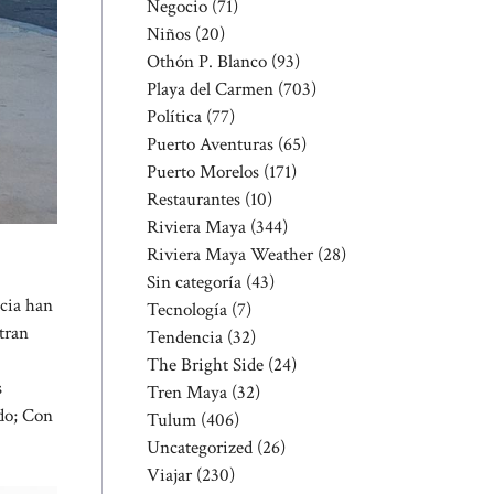
Negocio
(71)
Niños
(20)
Othón P. Blanco
(93)
Playa del Carmen
(703)
Política
(77)
Puerto Aventuras
(65)
Puerto Morelos
(171)
Restaurantes
(10)
Riviera Maya
(344)
Riviera Maya Weather
(28)
Sin categoría
(43)
ncia han
Tecnología
(7)
tran
Tendencia
(32)
The Bright Side
(24)
s
Tren Maya
(32)
ado; Con
Tulum
(406)
Uncategorized
(26)
Viajar
(230)