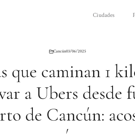
Ciudades
P
Cancún
03/06/2025
as que caminan 1 ki
evar a Ubers desde f
rto de Cancún: acos