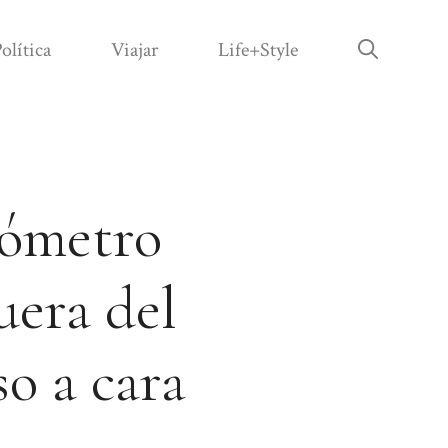
olítica
Viajar
Life+Style
lómetro
uera del
o a cara