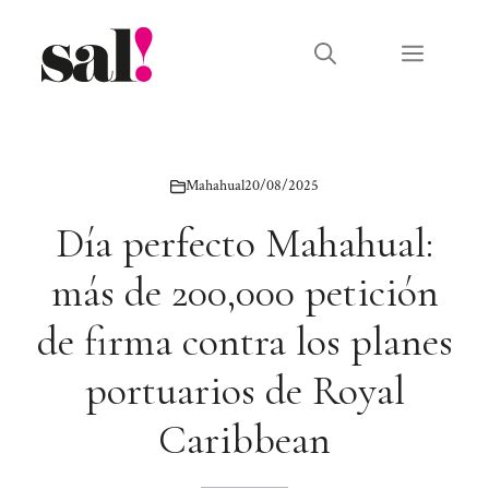
Saltar
al
Menú
contenido
Mahahual
20/08/2025
Día perfecto Mahahual:
más de 200,000 petición
de firma contra los planes
portuarios de Royal
Caribbean