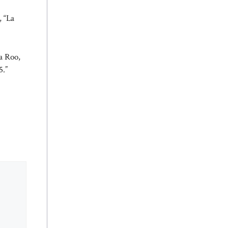
, “La
a Roo,
5.”