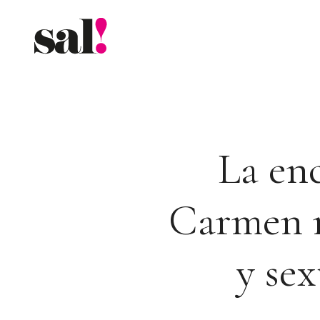
Saltar
al
contenido
La enc
Carmen m
y se