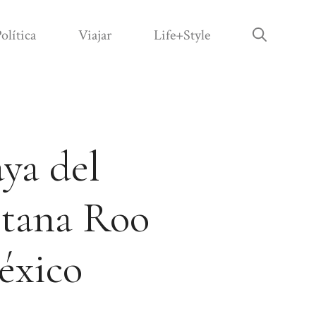
olítica
Viajar
Life+Style
aya del
ntana Roo
éxico