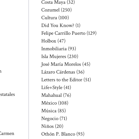
Costa Maya
(32)
Cozumel
(250)
Cultura
(100)
Did You Know?
(1)
Felipe Carrillo Puerto
(129)
Holbox
(47)
Inmobiliaria
(93)
Isla Mujeres
(230)
José María Morelos
(45)
n
Lázaro Cárdenas
(36)
Letters to the Editor
(51)
Life+Style
(41)
statales
Mahahual
(76)
México
(108)
Música
(85)
Negocio
(71)
Niños
(20)
l Carmen
Othón P. Blanco
(93)