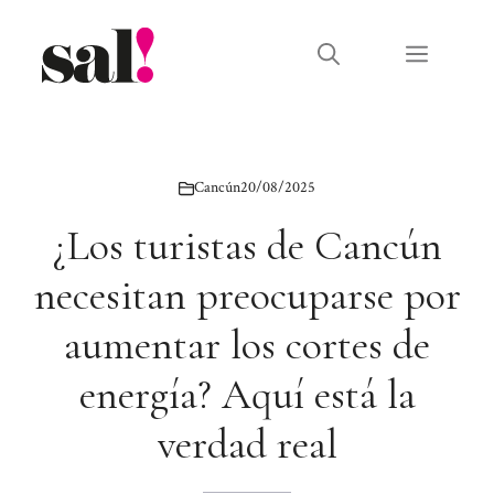
Saltar
al
Menú
contenido
Cancún
20/08/2025
¿Los turistas de Cancún
necesitan preocuparse por
aumentar los cortes de
energía? Aquí está la
verdad real