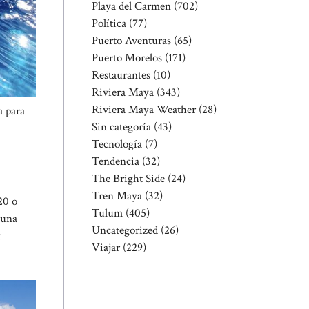
Playa del Carmen
(702)
Política
(77)
Puerto Aventuras
(65)
Puerto Morelos
(171)
Restaurantes
(10)
Riviera Maya
(343)
Riviera Maya Weather
(28)
a para
Sin categoría
(43)
Tecnología
(7)
Tendencia
(32)
The Bright Side
(24)
Tren Maya
(32)
20 o
Tulum
(405)
 una
Uncategorized
(26)
r
Viajar
(229)