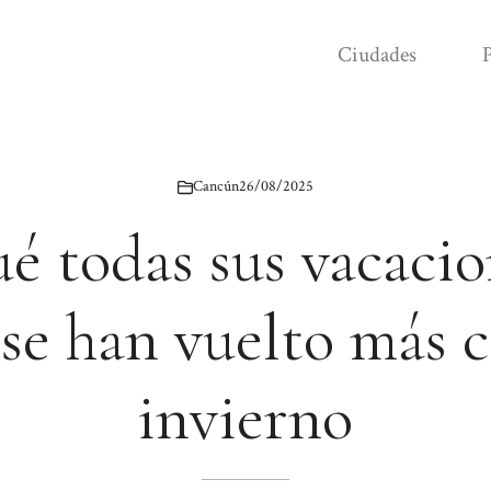
Ciudades
P
Cancún
26/08/2025
é todas sus vacaci
e han vuelto más c
invierno