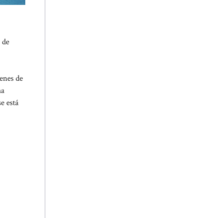
 de
genes de
ma
e está