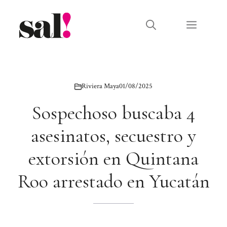
Saltar
al
Menú
contenido
Riviera Maya
01/08/2025
Sospechoso buscaba 4
asesinatos, secuestro y
extorsión en Quintana
Roo arrestado en Yucatán