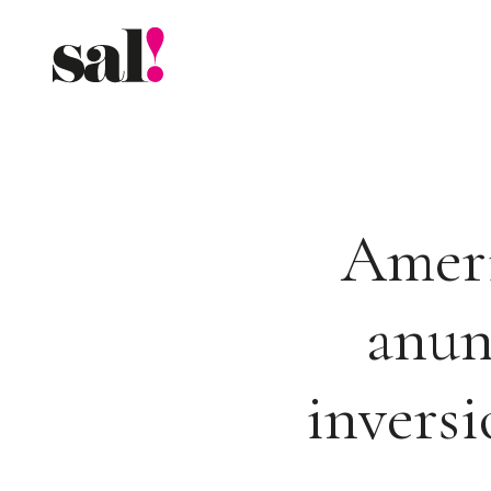
Saltar
al
contenido
Amer
anun
inversi