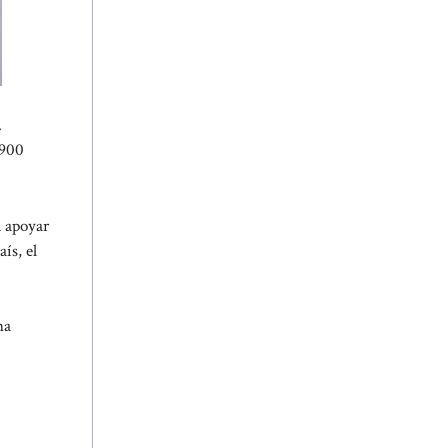
.
 900
a apoyar
ís, el
na