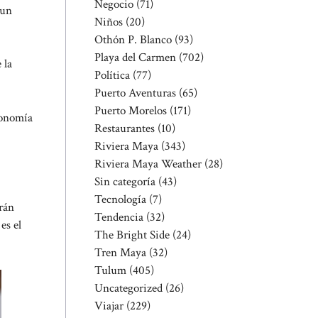
Negocio
(71)
 un
Niños
(20)
Othón P. Blanco
(93)
Playa del Carmen
(702)
 la
Política
(77)
Puerto Aventuras
(65)
Puerto Morelos
(171)
conomía
Restaurantes
(10)
Riviera Maya
(343)
Riviera Maya Weather
(28)
Sin categoría
(43)
Tecnología
(7)
irán
Tendencia
(32)
es el
The Bright Side
(24)
Tren Maya
(32)
Tulum
(405)
Uncategorized
(26)
Viajar
(229)