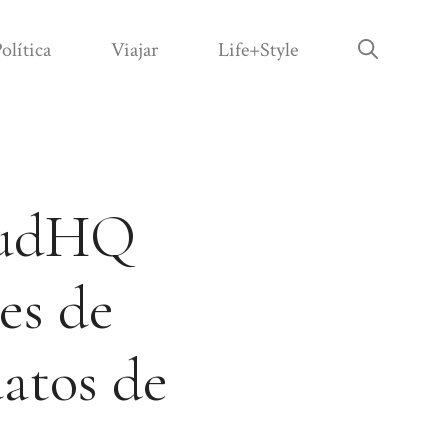
olítica
Viajar
Life+Style
oudHQ
es de
datos de