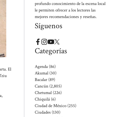
profundo conocimiento de la escena local
le permiten ofrecer a los lectores las
mejores recomendaciones y reseñas.
Síguenos
Categorías
Agenda
(86)
rta. El
Akumal
(30)
Tziu
Bacalar
(89)
Cancún
(2,805)
Chetumal
(226)
a,
Chiquilá
(6)
Ciudad de México
(255)
Ciudades
(130)