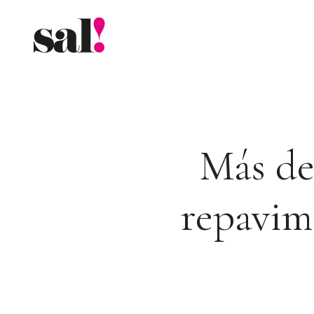
Saltar
al
contenido
Más de
repavime