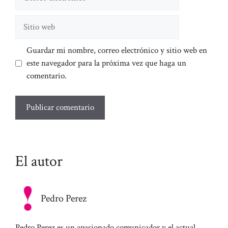
electrónico
Sitio
web
Guardar mi nombre, correo electrónico y sitio web en
este navegador para la próxima vez que haga un
comentario.
El autor
Pedro Perez
Pedro Perez es un apasionado comunicador y el actual