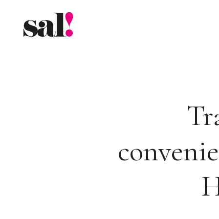
Saltar
al
contenido
Tr
convenie
H