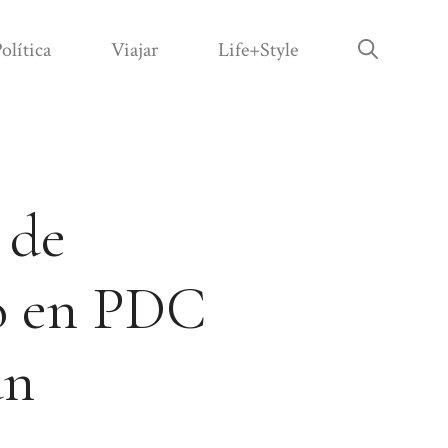
olítica
Viajar
Life+Style
 de
do en PDC
un