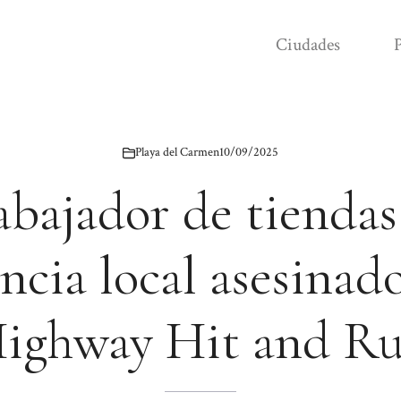
Ciudades
P
Playa del Carmen
10/09/2025
abajador de tiendas
ncia local asesina
ighway Hit and R