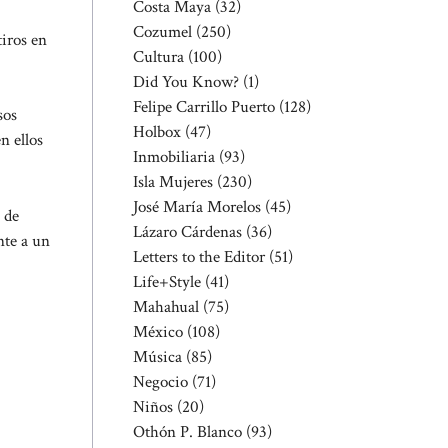
Costa Maya
(32)
Cozumel
(250)
tiros en
Cultura
(100)
Did You Know?
(1)
Felipe Carrillo Puerto
(128)
sos
Holbox
(47)
n ellos
Inmobiliaria
(93)
Isla Mujeres
(230)
José María Morelos
(45)
 de
Lázaro Cárdenas
(36)
nte a un
Letters to the Editor
(51)
Life+Style
(41)
Mahahual
(75)
México
(108)
Música
(85)
Negocio
(71)
Niños
(20)
Othón P. Blanco
(93)