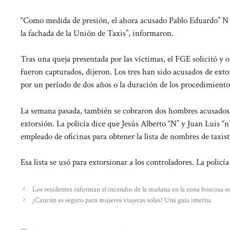
“Como medida de presión, el ahora acusado Pablo Eduardo” N “,
la fachada de la Unión de Taxis”, informaron.
Tras una queja presentada por las víctimas, el FGE solicitó y 
fueron capturados, dijeron. Los tres han sido acusados ​​de ex
por un período de dos años o la duración de los procedimientos
La semana pasada, también se cobraron dos hombres acusados ​​d
extorsión. La policía dice que Jesús Alberto “N” y Juan Luis “n
empleado de oficinas para obtener la lista de nombres de taxist
Esa lista se usó para extorsionar a los controladores. La policí
Los residentes informan el incendio de la mañana en la zona boscosa o
¿Cancún es seguro para mujeres viajeras solas? Una guía interna