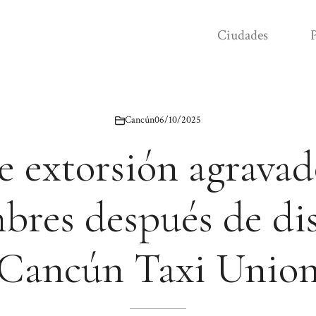
Ciudades
P
Cancún
06/10/2025
e extorsión agravad
bres después de di
Cancún Taxi Unio