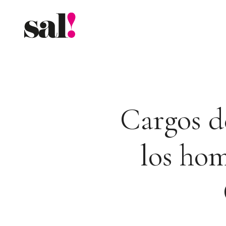
Saltar
al
contenido
Cargos d
los hom