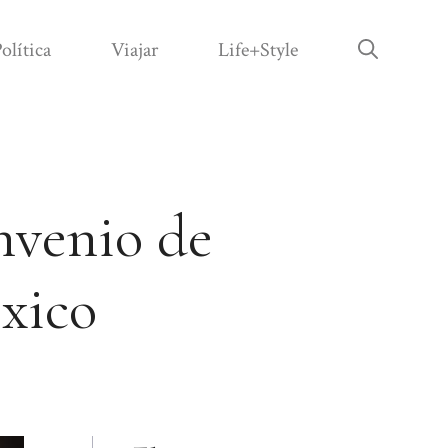
olítica
Viajar
Life+Style
nvenio de
xico