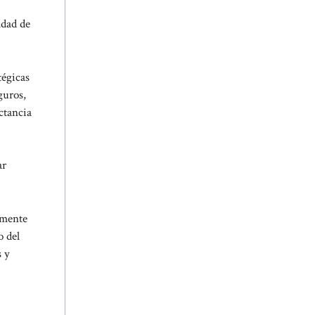
ldad de
tégicas
guros,
ctancia
ar
lmente
o del
s y