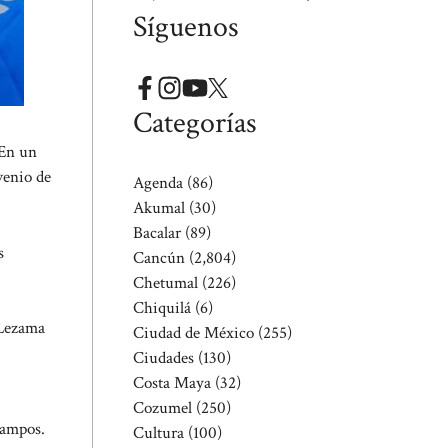
Síguenos
Categorías
 En un
venio de
Agenda
(86)
Akumal
(30)
Bacalar
(89)
s
Cancún
(2,804)
Chetumal
(226)
Chiquilá
(6)
 Lezama
Ciudad de México
(255)
Ciudades
(130)
Costa Maya
(32)
Cozumel
(250)
campos.
Cultura
(100)