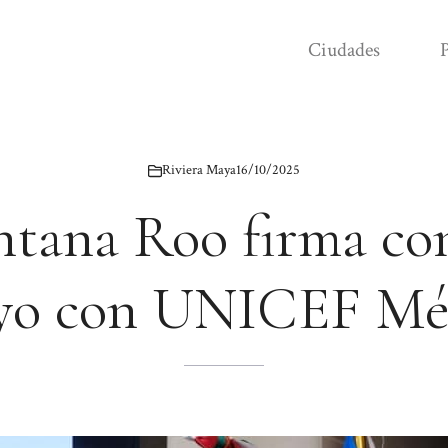
Ciudades
P
Riviera Maya
16/10/2025
tana Roo firma co
yo con UNICEF Mé