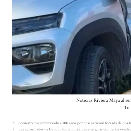
Noticias Riviera Maya al s
Tu 
Secuestrador sentenciado a 100 años por desaparición forzada de dos 
Las autoridades de Cancún toman medidas enérgicas contra los vendedor