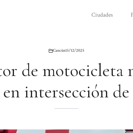
Ciudades
P
Cancún
15/12/2025
or de motocicleta 
n en intersección d