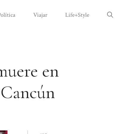
olítica
Viajar
Life+Style
muere en
e Cancún