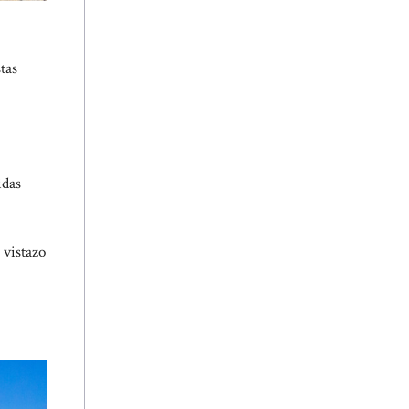
tas
idas
 vistazo