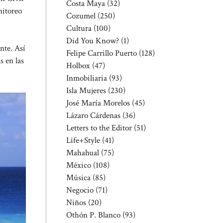
Costa Maya
(32)
nitoreo
Cozumel
(250)
Cultura
(100)
Did You Know?
(1)
nte. Así
Felipe Carrillo Puerto
(128)
s en las
Holbox
(47)
Inmobiliaria
(93)
Isla Mujeres
(230)
José María Morelos
(45)
Lázaro Cárdenas
(36)
Letters to the Editor
(51)
Life+Style
(41)
Mahahual
(75)
México
(108)
Música
(85)
Negocio
(71)
Niños
(20)
Othón P. Blanco
(93)