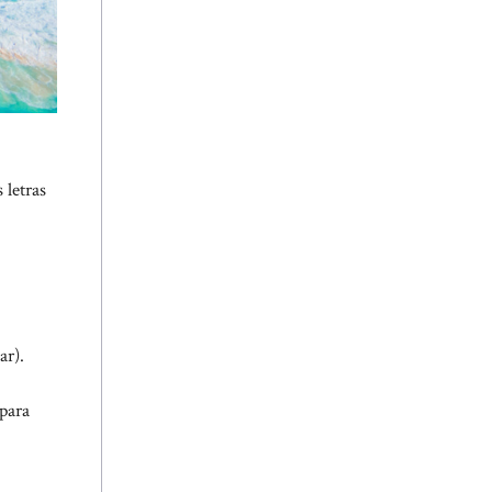
 letras
ar).
 para