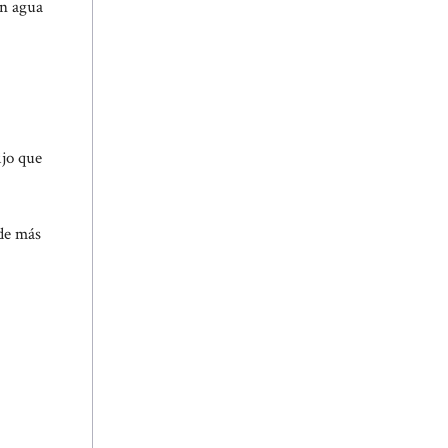
in agua
ijo que
 de más