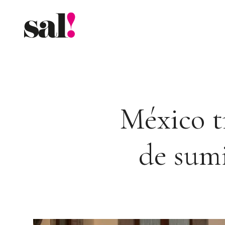
Saltar
al
contenido
México t
de sum