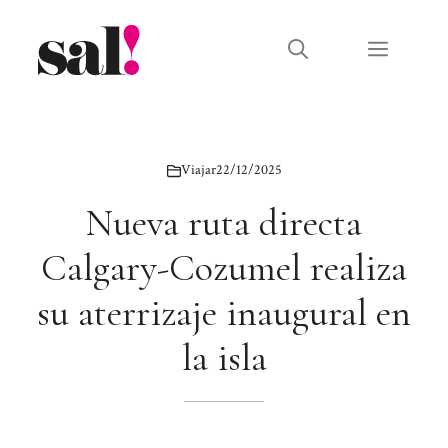
Saltar
al
Menú
contenido
Viajar
22/12/2025
Nueva ruta directa
Calgary-Cozumel realiza
su aterrizaje inaugural en
la isla