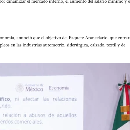
 por dinamizar el mercado interno, el aumento del salario mínimo y e
conomía, anunció que el objetivo del Paquete Arancelario, que entrar
leos en las industrias automotriz, siderúrgica, calzado, textil y de