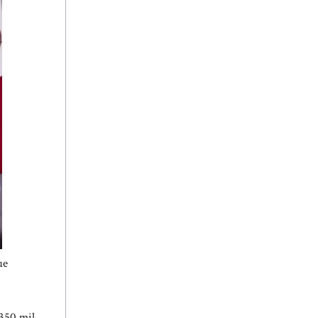
ue
 350 mil