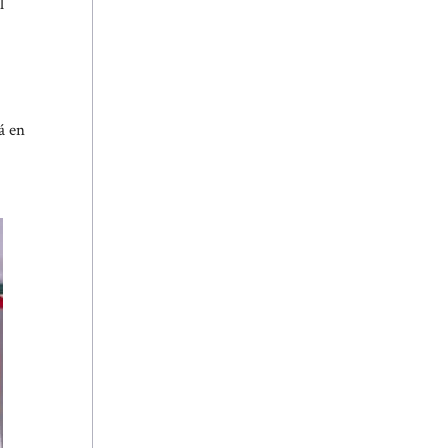
l
á en