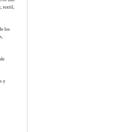
 textil,
e los
n,
ede
s y