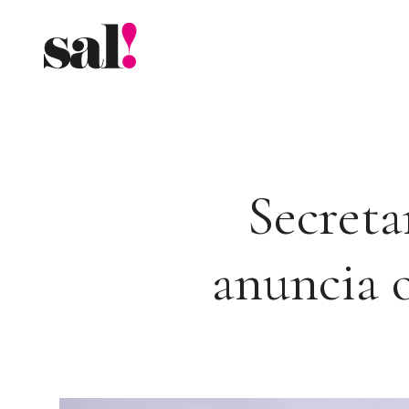
Saltar
al
contenido
Secreta
anuncia o