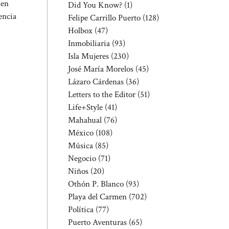
 en
Did You Know?
(1)
encia
Felipe Carrillo Puerto
(128)
Holbox
(47)
Inmobiliaria
(93)
Isla Mujeres
(230)
José María Morelos
(45)
Lázaro Cárdenas
(36)
Letters to the Editor
(51)
Life+Style
(41)
Mahahual
(76)
México
(108)
Música
(85)
Negocio
(71)
Niños
(20)
Othón P. Blanco
(93)
Playa del Carmen
(702)
Política
(77)
Puerto Aventuras
(65)