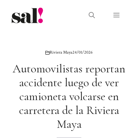
Saltar
al
Menú
contenido
Riviera Maya
24/01/2026
Automovilistas reportan
accidente luego de ver
camioneta volcarse en
carretera de la Riviera
Maya