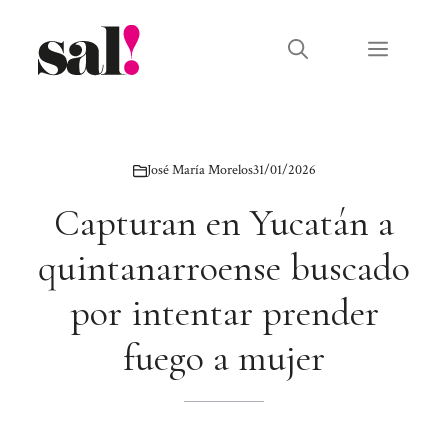
Saltar
al
Menú
contenido
José María Morelos
31/01/2026
Capturan en Yucatán a
quintanarroense buscado
por intentar prender
fuego a mujer