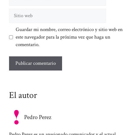
electrónico
Sitio
web
Guardar mi nombre, correo electrónico y sitio web en
este navegador para la próxima vez que haga un
comentario.
El autor
Pedro Perez
Pedro Perez es un apasionado comunicador y el actual