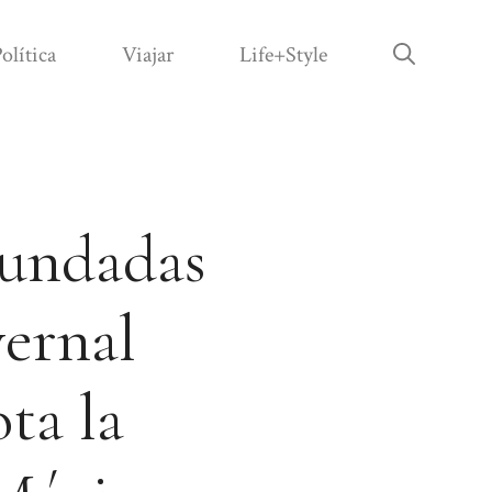
olítica
Viajar
Life+Style
nundadas
vernal
ta la