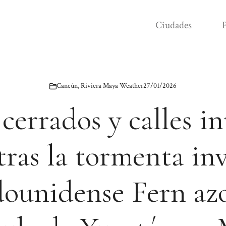
Ciudades
P
Cancún
,
Riviera Maya Weather
27/01/2026
 cerrados y calles i
ras la tormenta in
dounidense Fern azo