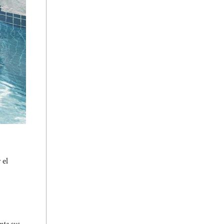
 el
nte sus