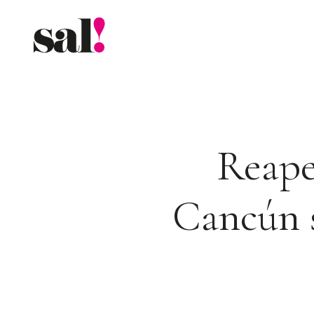
Saltar
al
contenido
Reape
Cancún s