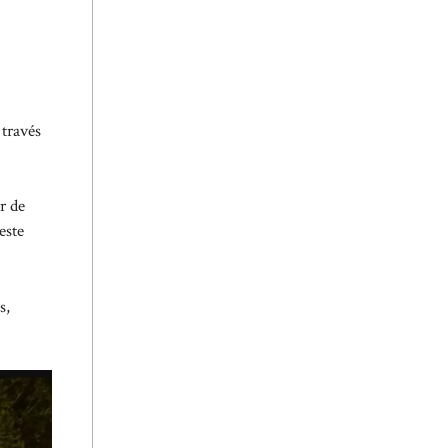
 través
r de
este
s,