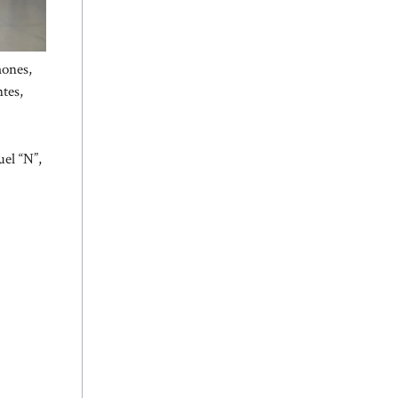
mones,
tes,
uel “N”,