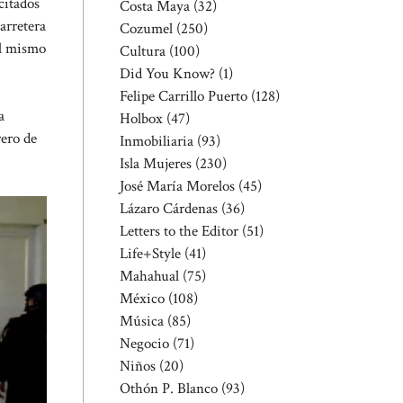
citados
Costa Maya
(32)
arretera
Cozumel
(250)
el mismo
Cultura
(100)
Did You Know?
(1)
Felipe Carrillo Puerto
(128)
a
Holbox
(47)
rero de
Inmobiliaria
(93)
Isla Mujeres
(230)
José María Morelos
(45)
Lázaro Cárdenas
(36)
Letters to the Editor
(51)
Life+Style
(41)
Mahahual
(75)
México
(108)
Música
(85)
Negocio
(71)
Niños
(20)
Othón P. Blanco
(93)