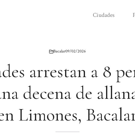
Ciudades
P
Bacalar
09/02/2026
des arrestan a 8 pe
una decena de allan
en Limones, Bacala