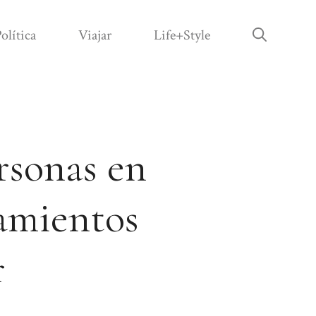
olítica
Viajar
Life+Style
rsonas en
amientos
r