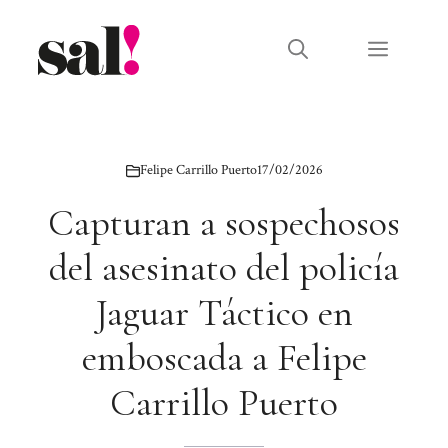
Saltar
al
Menú
contenido
Felipe Carrillo Puerto
17/02/2026
Capturan a sospechosos
del asesinato del policía
Jaguar Táctico en
emboscada a Felipe
Carrillo Puerto