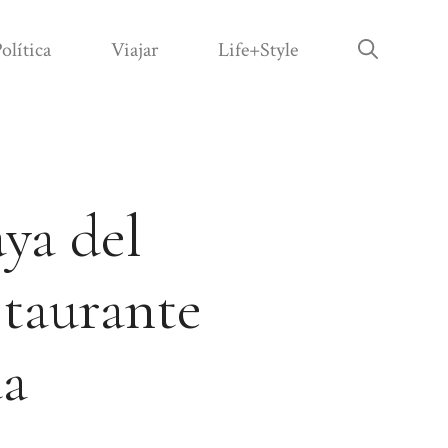
olítica
Viajar
Life+Style
aya del
staurante
da