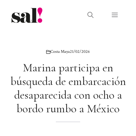
Saltar
al
Menú
contenido
Costa Maya
21/02/2026
Marina participa en
búsqueda de embarcación
desaparecida con ocho a
bordo rumbo a México