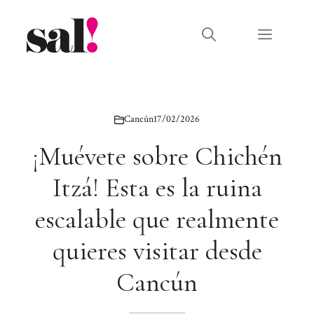
Saltar
al
Menú
contenido
Cancún
17/02/2026
¡Muévete sobre Chichén
Itzá! Esta es la ruina
escalable que realmente
quieres visitar desde
Cancún