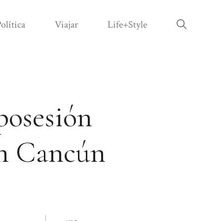
olítica
Viajar
Life+Style
posesión
en Cancún