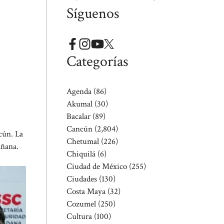
Síguenos
Categorías
Agenda
(86)
Akumal
(30)
Bacalar
(89)
Cancún
(2,804)
cún. La
Chetumal
(226)
añana.
Chiquilá
(6)
Ciudad de México
(255)
Ciudades
(130)
Costa Maya
(32)
Cozumel
(250)
Cultura
(100)