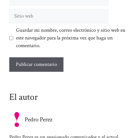
electrónico
Sitio
web
Guardar mi nombre, correo electrónico y sitio web en
este navegador para la próxima vez que haga un
comentario.
El autor
Pedro Perez
Pedro Perez es un apasionado comunicador y el actual