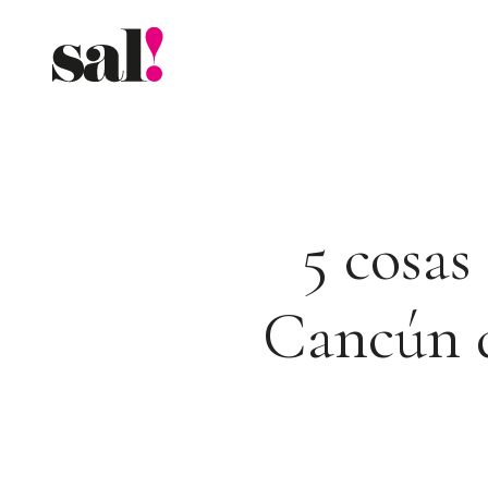
Saltar
al
contenido
5 cosas
Cancún d