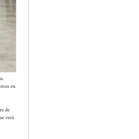
la
orios en
es de
se verá