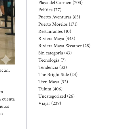
Playa del Carmen
(703)
Política
(77)
Puerto Aventuras
(65)
Puerto Morelos
(171)
Restaurantes
(10)
Riviera Maya
(343)
Riviera Maya Weather
(28)
Sin categoría
(43)
Tecnología
(7)
Tendencia
(32)
ancún,
The Bright Side
(24)
Tren Maya
(32)
Tulum
(406)
en
Uncategorized
(26)
n cuenta
Viajar
(229)
nutos
en