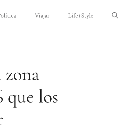
olítica
Viajar
Life+Style
a zona
 que los
r