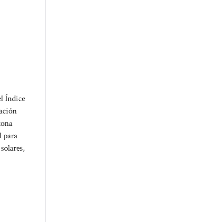
l Índice
mación
zona
l para
solares,