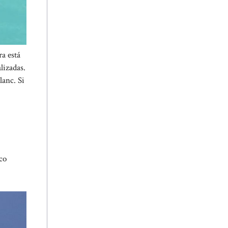
ra está
lizadas.
lanc. Si
co