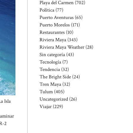
Playa del Carmen
(702)
Política
(77)
Puerto Aventuras
(65)
Puerto Morelos
(171)
Restaurantes
(10)
Riviera Maya
(343)
Riviera Maya Weather
(28)
Sin categoría
(43)
Tecnología
(7)
Tendencia
(32)
The Bright Side
(24)
Tren Maya
(32)
Tulum
(405)
Uncategorized
(26)
a Isla
Viajar
(229)
 caminar
 R-2