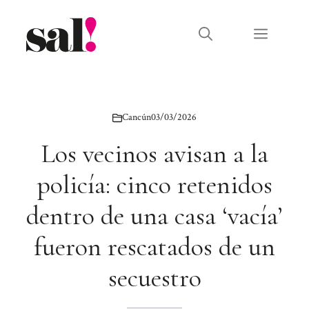
Saltar
al
Menú
contenido
Cancún
03/03/2026
Los vecinos avisan a la
policía: cinco retenidos
dentro de una casa ‘vacía’
fueron rescatados de un
secuestro