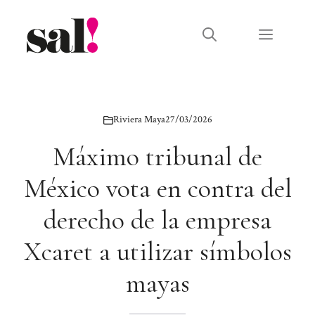
Saltar
al
Menú
contenido
Riviera Maya
27/03/2026
Máximo tribunal de
México vota en contra del
derecho de la empresa
Xcaret a utilizar símbolos
mayas