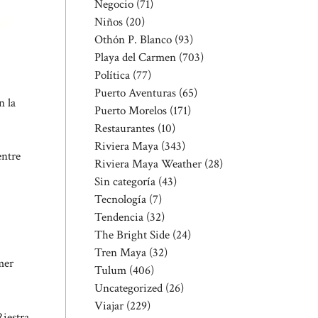
Negocio
(71)
Niños
(20)
Othón P. Blanco
(93)
Playa del Carmen
(703)
Política
(77)
Puerto Aventuras
(65)
n la
Puerto Morelos
(171)
Restaurantes
(10)
Riviera Maya
(343)
entre
Riviera Maya Weather
(28)
Sin categoría
(43)
Tecnología
(7)
Tendencia
(32)
The Bright Side
(24)
Tren Maya
(32)
mer
Tulum
(406)
Uncategorized
(26)
Viajar
(229)
Riestra