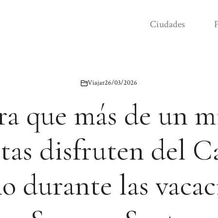
Ciudades
P
Viajar
26/03/2026
ra que más de un m
stas disfruten del C
o durante las vacac