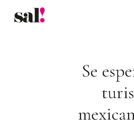
Saltar
al
contenido
Se espe
turi
mexican