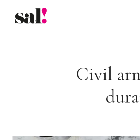
Saltar
al
contenido
Civil ar
dura