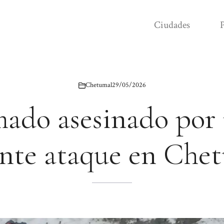
Ciudades
P
Chetumal
29/05/2026
mado asesinado por 
nte ataque en Che