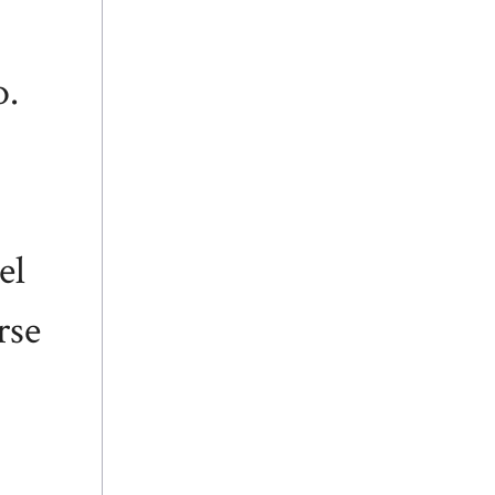
o.
el
rse