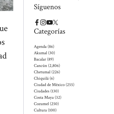
Síguenos
que
Categorías
os
Agenda
(86)
ad
Akumal
(30)
Bacalar
(89)
Cancún
(2,806)
Chetumal
(226)
Chiquilá
(6)
Ciudad de México
(255)
Ciudades
(130)
Costa Maya
(32)
Cozumel
(250)
Cultura
(100)