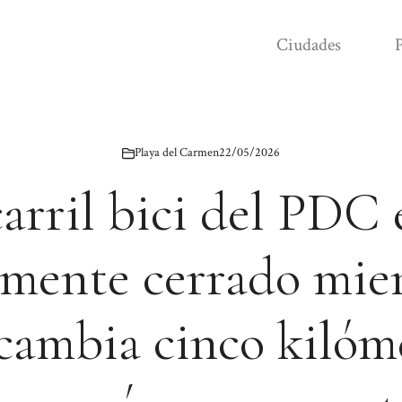
Ciudades
P
Playa del Carmen
22/05/2026
carril bici del PDC 
lmente cerrado mien
cambia cinco kilóm