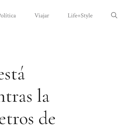
olítica
Viajar
Life+Style
está
tras la
etros de