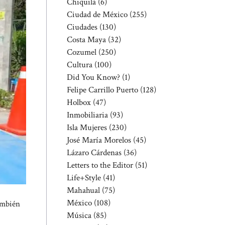
Chiquilá
(6)
Ciudad de México
(255)
Ciudades
(130)
Costa Maya
(32)
Cozumel
(250)
Cultura
(100)
Did You Know?
(1)
Felipe Carrillo Puerto
(128)
Holbox
(47)
Inmobiliaria
(93)
Isla Mujeres
(230)
José María Morelos
(45)
Lázaro Cárdenas
(36)
Letters to the Editor
(51)
Life+Style
(41)
Mahahual
(75)
México
(108)
También
Música
(85)