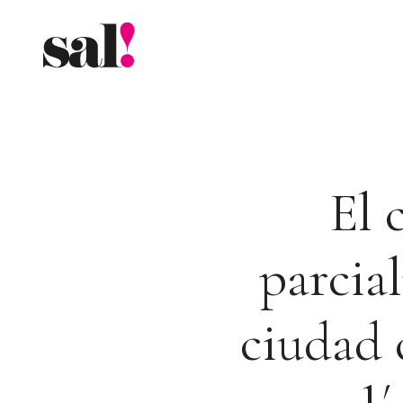
Saltar
al
contenido
El 
parcia
ciudad 