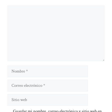
Comentario
Nombre
Correo
electrónico
Sitio
web
Guardar mi nombre, correo electrónico y sitio web en