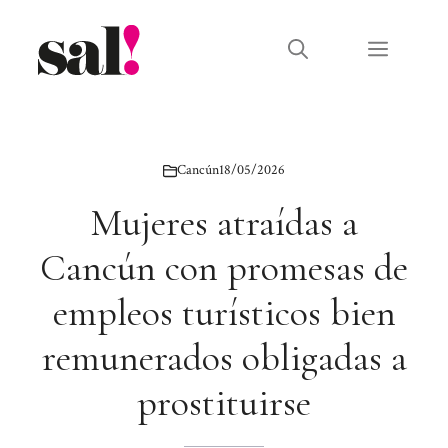
Saltar
al
Menú
contenido
Cancún
18/05/2026
Mujeres atraídas a
Cancún con promesas de
empleos turísticos bien
remunerados obligadas a
prostituirse