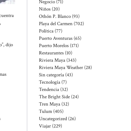
Negocio
(71)
Niños
(20)
cuentra
Othón P. Blanco
(93)
,
Playa del Carmen
(702)
Política
(77)
Puerto Aventuras
(65)
”, dijo
Puerto Morelos
(171)
Restaurantes
(10)
Riviera Maya
(343)
Riviera Maya Weather
(28)
emas
Sin categoría
(43)
Tecnología
(7)
Tendencia
(32)
The Bright Side
(24)
Tren Maya
(32)
Tulum
(405)
a
Uncategorized
(26)
Viajar
(229)