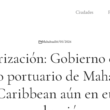
Ciudades
P
Mahahual
16/05/2026
rización: Gobierno
o portuario de Mah
Caribbean aún en e