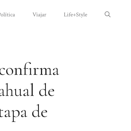
olítica
Viajar
Life+Style
 confirma
ahual de
tapa de