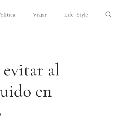
olítica
Viajar
Life+Style
 evitar al
luido en
o