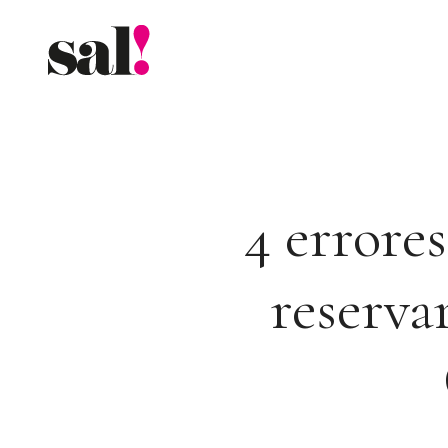
Saltar
al
contenido
4 errores
reserva