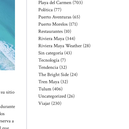
Playa del Carmen
(703)
Política
(77)
Puerto Aventuras
(65)
Puerto Morelos
(171)
Restaurantes
(10)
Riviera Maya
(344)
Riviera Maya Weather
(28)
Sin categoría
(43)
Tecnología
(7)
Tendencia
(32)
The Bright Side
(24)
Tren Maya
(32)
Tulum
(406)
su sitio
Uncategorized
(26)
Viajar
(230)
a durante
dos
eserva a
l que