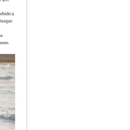
Debido a
 Busque
me
ente.