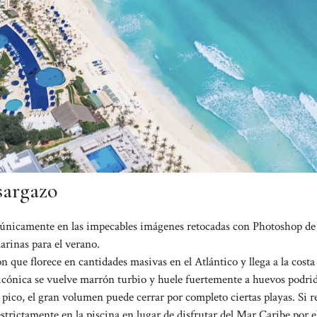
 sargazo
se únicamente en las impecables imágenes retocadas con Photoshop de 
arinas para el verano.
n que florece en cantidades masivas en el Atlántico y llega a la cost
icónica se vuelve marrón turbio y huele fuertemente a huevos podri
pico, el gran volumen puede cerrar por completo ciertas playas. Si r
strictamente en la piscina en lugar de disfrutar del Mar Caribe por e