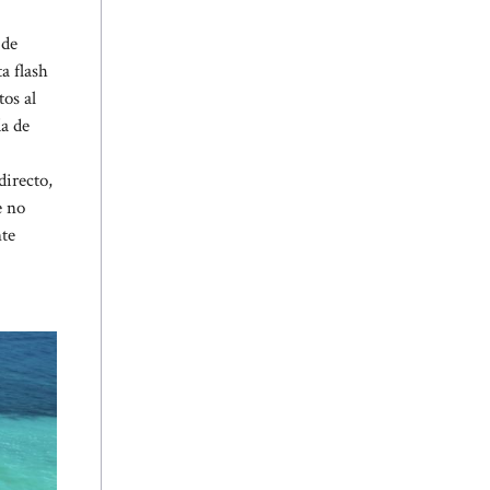
 de
a flash
tos al
da de
directo,
e no
nte